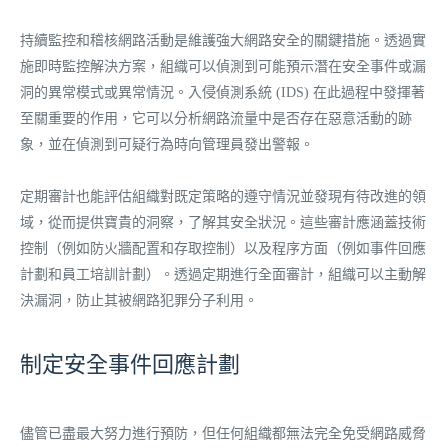
持續監控和稽核網路活動是維護強大網路安全的關鍵措施。透過實
施即時監控解決方案，組織可以偵測到可能預示潛在安全事件或漏
洞的異常模式或異常情況。入侵偵測系統 (IDS) 在此過程中發揮著
至關重要的作用，它可以分析網路流量中是否存在惡意活動的跡
象，並在偵測到可疑行為時向管理員發出警報。
定期審計也能評估組織對既定策略的遵守情況並發現有待改進的領
域，從而提供寶貴的洞察，了解其安全狀況。這些審計應涵蓋技術
控制（例如防火牆配置和存取控制）以及程序方面（例如事件回應
計劃和員工培訓計劃）。透過定期進行全面審計，組織可以主動解
決漏洞，防止其被網路犯罪分子利用。
制定安全事件回應計劃
儘管已盡最大努力進行預防，但任何組織都無法完全免受網路威脅