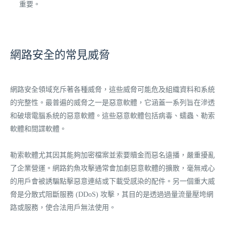
重要。
網路安全的常見威脅
網路安全領域充斥著各種威脅，這些威脅可能危及組織資料和系統
的完整性。最普遍的威脅之一是惡意軟體，它涵蓋一系列旨在滲透
和破壞電腦系統的惡意軟體。這些惡意軟體包括病毒、蠕蟲、勒索
軟體和間諜軟體。
勒索軟體尤其因其能夠加密檔案並索要贖金而惡名遠播，嚴重擾亂
了企業營運。網路釣魚攻擊通常會加劇惡意軟體的擴散，毫無戒心
的用戶會被誘騙點擊惡意連結或下載受感染的配件。另一個重大威
脅是分散式阻斷服務 (DDoS) 攻擊，其目的是透過過量流量壓垮網
路或服務，使合法用戶無法使用。