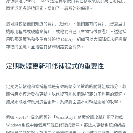
身份驗證 (MFA)。 MFA 透過要求使用者在存取敏感系統之前提供
兩個或更多驗證因素，增加了一層額外的保護。
這可能包括他們知道的資訊（密碼）、他們擁有的資訊（智慧型手
機應用程式或硬體令牌），或他們自己（生物特徵驗證）。透過採
用強密碼策略和多重身分驗證 (MFA)，組織可以大幅降低未經授權
存取的風險，並增強其整體網路安全態勢。
定期軟體更新和修補程式的重要性
定期更新軟體和修補程式是有效網路安全策略的關鍵組成部分。軟
體供應商經常發布更新，以修復可能被網路犯罪分子利用的漏洞。
如果未能及時應用這些更新，系統將面臨本可輕鬆緩解的攻擊。
例如，2017年臭名昭著的「WannaCry」勒索軟體攻擊利用了微軟
Windows系統中幾個月前就已修復的漏洞。那些未更新系統的組織
很容易受到攻擊，並遭受了嚴重的後果。除了修復漏洞外，軟體更