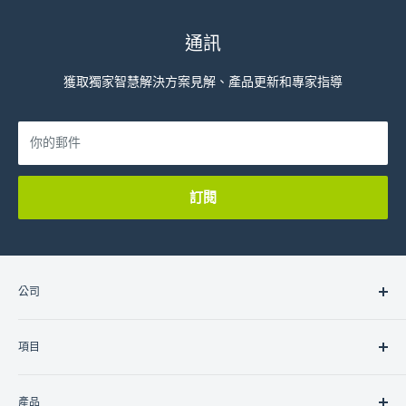
通訊
獲取獨家智慧解決方案見解、產品更新和專家指導
你的郵件
訂閱
公司
關於我們
項目
聯絡我們
加入我們
住宅
產品