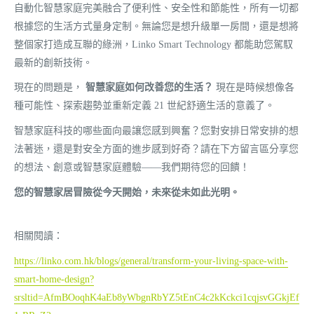
自動化智慧家庭完美融合了便利性、安全性和節能性，所有一切都
根據您的生活方式量身定制。無論您是想升級單一房間，還是想將
整個家打造成互聯的綠洲，Linko Smart Technology 都能助您駕馭
最新的創新技術。
現在的問題是，
智慧家庭如何改善您的生活？
現在是時候想像各
種可能性、探索趨勢並重新定義 21 世紀舒適生活的意義了。
智慧家庭科技的哪些面向最讓您感到興奮？您對安排日常安排的想
法著迷，還是對安全方面的進步感到好奇？請在下方留言區分享您
的想法、創意或智慧家庭體驗——我們期待您的回饋！
您的智慧家居冒險從今天開始，未來從未如此光明。
相關閱讀：
https://linko.com.hk/blogs/general/transform-your-living-space-with-
smart-home-design?
srsltid=AfmBOoqhK4aEb8yWbgnRbYZ5tEnC4c2kKckci1cqjsvGGkjEf