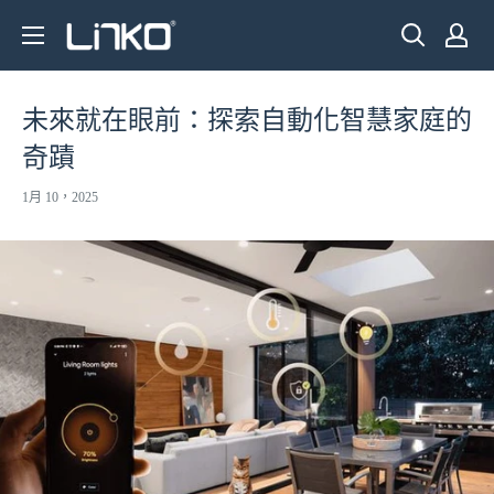
跳
LINKO
至
SMART
內
TECHNOLOGY
容
未來就在眼前：探索自動化智慧家庭的
LIMITED
奇蹟
1月 10，2025