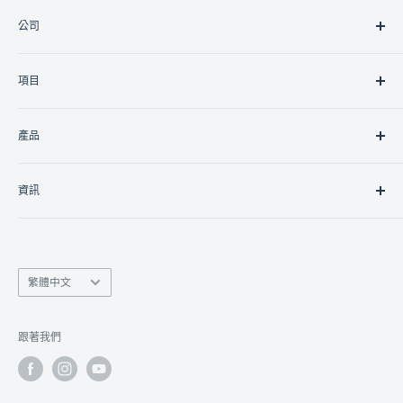
公司
關於我們
項目
聯絡我們
加入我們
住宅
產品
商業的
政府/非政府組織
燈光
資訊
控制器
控制介面
南豐商業中心9樓15室
網絡
香港九龍灣臨樂街19號
監視
語
info@linko.com.hk
繁體中文
言
數位看板
(+852) 3956 3349 /
9401 3777
對講機
Whatsapp 即時查詢
跟著我們