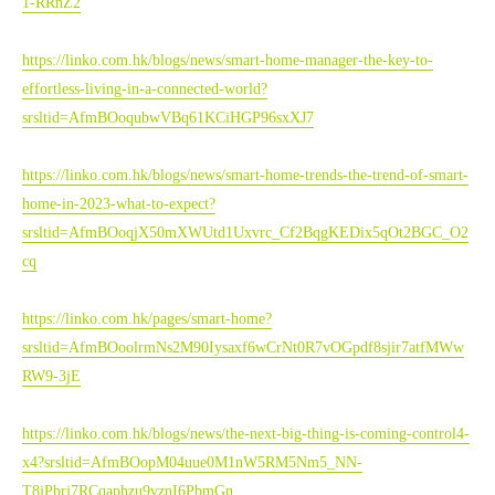
1-RRnZ2
https://linko.com.hk/blogs/news/smart-home-manager-the-key-to-
effortless-living-in-a-connected-world?
srsltid=AfmBOoqubwVBq61KCiHGP96sxXJ7
https://linko.com.hk/blogs/news/smart-home-trends-the-trend-of-smart-
home-in-2023-what-to-expect?
srsltid=AfmBOoqjX50mXWUtd1Uxvrc_Cf2BqgKEDix5qOt2BGC_O2
cq
https://linko.com.hk/pages/smart-home?
srsltid=AfmBOoolrmNs2M90Iysaxf6wCrNt0R7vOGpdf8sjir7atfMWw
RW9-3jE
https://linko.com.hk/blogs/news/the-next-big-thing-is-coming-control4-
x4?srsltid=AfmBOopM04uue0M1nW5RM5Nm5_NN-
T8jPbrj7RCqaphzu9vznI6PbmGn