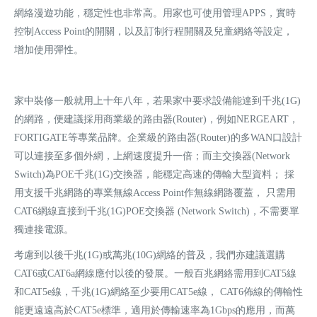
網絡漫遊功能，穩定性也非常高。用家也可使用管理APPS，實時
控制Access Point的開關，以及訂制行程開關及兒童網絡等設定，
增加使用彈性。
家中裝修一般就用上十年八年，若果家中要求設備能達到千兆(1G)
的網路，便建議採用商業級的路由器(Router)，例如NERGEART，
FORTIGATE等專業品牌。企業級的路由器(Router)的多WAN口設計
可以連接至多個外網，上網速度提升一倍；而主交換器(Network
Switch)為POE千兆(1G)交換器，能穩定高速的傳輸大型資料； 採
用支援千兆網路的專業無線Access Point作無線網路覆蓋， 只需用
CAT6網線直接到千兆(1G)POE交換器 (Network Switch)，不需要單
獨連接電源。
考慮到以後千兆(1G)或萬兆(10G)網絡的普及，我們亦建議選購
CAT6或CAT6a網線應付以後的發展。一般百兆網絡需用到CAT5線
和CAT5e線，千兆(1G)網絡至少要用CAT5e線， CAT6佈線的傳輸性
能更遠遠高於CAT5e標準，適用於傳輸速率為1Gbps的應用，而萬