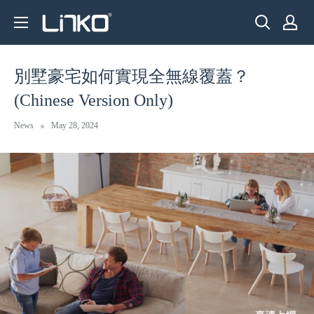
Skip
LINKO
to
SMART
content
TECHNOLOGY
別墅豪宅如何實現全無線覆蓋？
LIMITED
(Chinese Version Only)
News
May 28, 2024