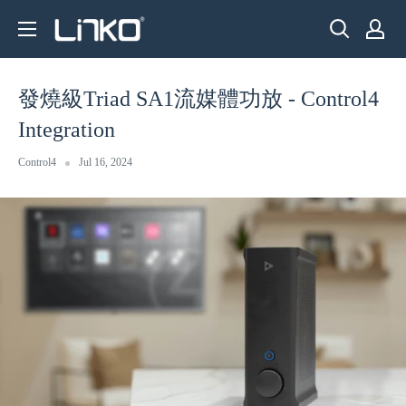
Skip
LINKO
to
SMART
content
TECHNOLOGY
發燒級Triad SA1流媒體功放 - Control4
LIMITED
Integration
Control4
Jul 16, 2024