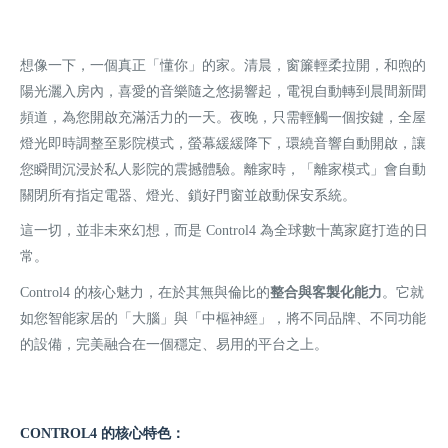
想像一下，一個真正「懂你」的家。清晨，窗簾輕柔拉開，和煦的
陽光灑入房內，喜愛的音樂隨之悠揚響起，電視自動轉到晨間新聞
頻道，為您開啟充滿活力的一天。夜晚，只需輕觸一個按鍵，全屋
燈光即時調整至影院模式，螢幕緩緩降下，環繞音響自動開啟，讓
您瞬間沉浸於私人影院的震撼體驗。離家時，「離家模式」會自動
關閉所有指定電器、燈光、鎖好門窗並啟動保安系統。
這一切，並非未來幻想，而是 Control4 為全球數十萬家庭打造的日
常。
Control4 的核心魅力，在於其無與倫比的
整合與客製化能力
。它就
如您智能家居的「大腦」與「中樞神經」，將不同品牌、不同功能
的設備，完美融合在一個穩定、易用的平台之上。
CONTROL4 的核心特色：