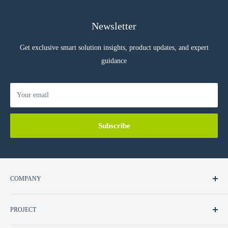
Newsletter
Get exclusive smart solution insights, product updates, and expert
guidance
Your email
Subscribe
COMPANY
About Us
PROJECT
Contact Us
Career