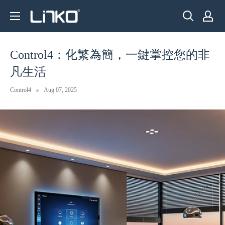
Skip
LINKO
to
SMART
content
TECHNOLOGY
Control4：化繁為簡，一鍵掌控您的非
LIMITED
凡生活
Control4
Aug 07, 2025