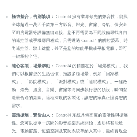
極致整合，告別繁瑣：
Control4 擁有業界領先的兼容性，能與
全球超過一萬四千款第三方影音、燈光、窗簾、冷氣、保安甚
至廚房電器等設備無縫連接。您不再需要為不同設備尋找各自
的遙控器或手機應用程式，只需透過 Control4 的觸控螢幕、時
尚遙控器、牆上鍵盤，甚至是您的智能手機或平板電腦，即可
一鍵掌控全宅。
隨心客製，場景聯動：
Control4 的精髓在於「場景模式」。我
們可以根據您的生活習慣，預設多種場景，例如「回家模
式」、「影院模式」、「派對模式」或「睡眠模式」。一經啟
動，燈光、溫度、音樂、窗簾等將同步執行您的預設，瞬間營
造最合適的氛圍。這種深度的客製化，讓您的家真正懂得您的
需求。
靈活擴展，豐儉由人：
Control4 系統具備高度的靈活性與擴展
性。您可以從單一房間的影音娛樂系統開始，逐步將智能燈
光、電動窗簾、恆溫空調及安防系統等納入其中，最終實現全