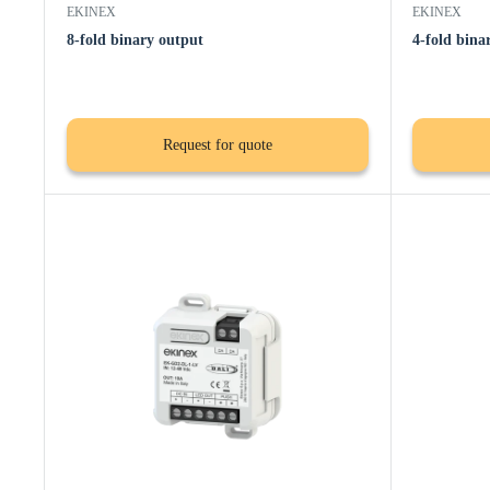
EKINEX
EKINEX
8-fold binary output
4-fold bina
Request for quote