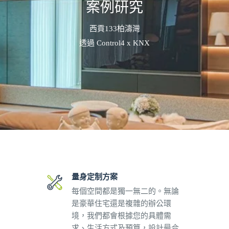
案例研究
西貢133柏濤灣
透過 Control4 x KNX
量身定制方案
每個空間都是獨一無二的。無論
是豪華住宅還是複雜的辦公環
境，我們都會根據您的具體需
求、生活方式及預算，設計最合