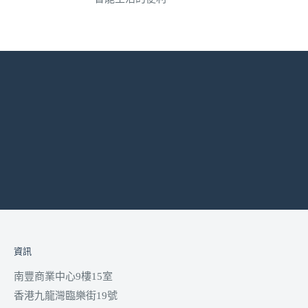
資訊
南豐商業中心9樓15室
香港九龍灣臨樂街19號