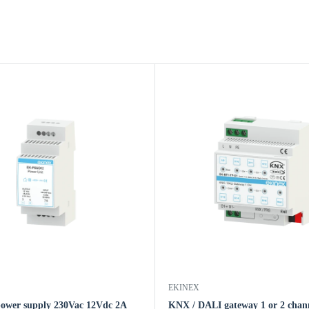
EKINEX
power supply 230Vac 12Vdc 2A
KNX / DALI gateway 1 or 2 chan