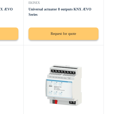
EKINEX
 KNX ÆVO
Universal actuator 8 outputs KNX ÆVO
Series
Request for quote