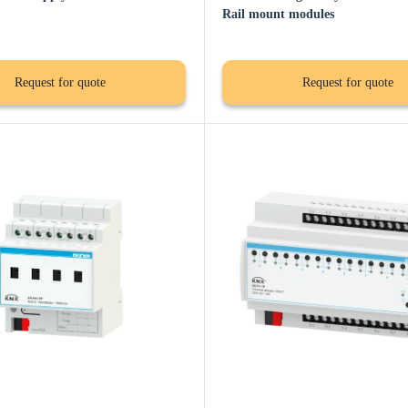
Rail mount modules
Request for quote
Request for quote