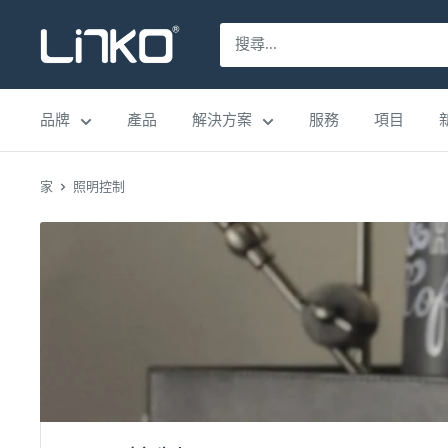
跳
LINKO
至
SMART
內
TECHNOLOGY
容
品牌
產品
解決方案
服務
項目
LIMITED
家
照明控制