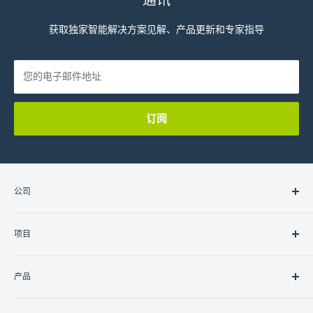
通讯
获取独家智能解决方案见解、产品更新和专家指导
您的电子邮件地址
订阅
公司
关于我们
项目
联系我们
职业
住宅
产品
商业的
政府/非政府组织
灯光