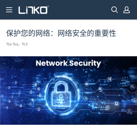
跳
LINKO
至
SMART
内
TECHNOLOGY
容
保护您的网络：网络安全的重要性
LIMITED
％b ％d，％Y