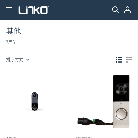
跳
LINKO
至
SMART
内
TECHNOLOGY
容
其他
LIMITED
3产品
排序方式