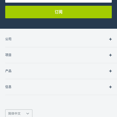
订阅
公司
关于我们
项目
联系我们
职业
住宅
产品
商业的
政府/非政府组织
灯光
信息
控制器
控制接口
南丰商业中心9楼15室
联网
香港九龙湾临乐街19号
监视
语
info@linko.com.hk
简体中文