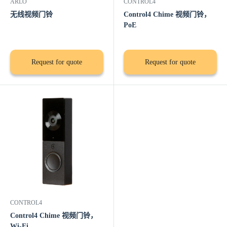
ARLO
CONTROL4
无线视频门铃
Control4 Chime 视频门铃，
PoE
Request for quote
Request for quote
CONTROL4
Control4 Chime 视频门铃，
Wi-Fi