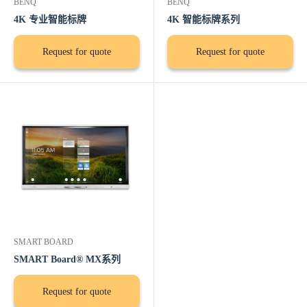
BENQ
BENQ
4K 专业智能标牌
4K 智能标牌系列
Request for quote
Request for quote
SMART BOARD
SMART Board® MX系列
Request for quote