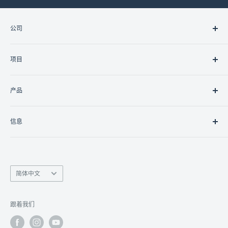
公司
关于我们
项目
联系我们
职业
住宅
产品
商业的
政府/非政府组织
灯光
信息
控制器
控制接口
南丰商业中心9楼15室
联网
香港九龙湾临乐街19号
监视
语
info@linko.com.hk
简体中文
言
数字显示
(+852) 3956 3349 /
9401 3777
对讲机
Whatsapp 即时查询
跟着我们