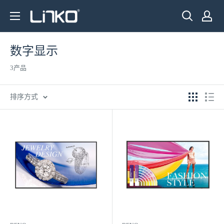
跳
LINKO
至
SMART
内
TECHNOLOGY
容
数字显示
LIMITED
3产品
排序方式