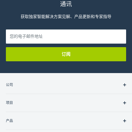
通讯
获取独家智能解决方案见解、产品更新和专家指导
您的电子邮件地址
订阅
公司
关于我们
项目
联系我们
职业
住宅
产品
商业的
政府/非政府组织
灯光