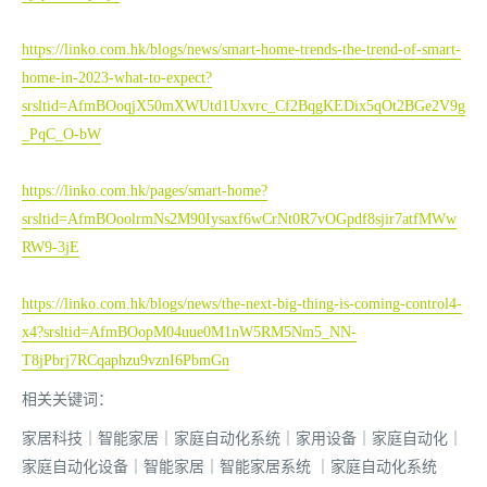
https://linko.com.hk/blogs/news/smart-home-trends-the-trend-of-smart-
home-in-2023-what-to-expect?
srsltid=AfmBOoqjX50mXWUtd1Uxvrc_Cf2BqgKEDix5qOt2BGe2V9g
_PqC_O-bW
https://linko.com.hk/pages/smart-home?
srsltid=AfmBOoolrmNs2M90Iysaxf6wCrNt0R7vOGpdf8sjir7atfMWw
RW9-3jE
https://linko.com.hk/blogs/news/the-next-big-thing-is-coming-control4-
x4?srsltid=AfmBOopM04uue0M1nW5RM5Nm5_NN-
T8jPbrj7RCqaphzu9vznI6PbmGn
相关关键词：
家居科技｜智能家居
｜家庭自动化系统
｜家用设备
｜家庭自动化
｜
家庭自动化设备
｜智能家居
｜智能家居系统
｜家庭自动化系统