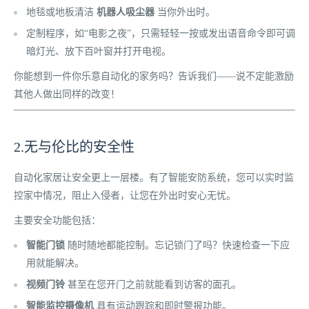
地毯或地板清洁
机器人吸尘器
当你外出时。
定制程序，如“电影之夜”，只需轻轻一按或发出语音命令即可调
暗灯光、放下百叶窗并打开电视。
你能想到一件你乐意自动化的家务吗？告诉我们——说不定能激励
其他人做出同样的改变！
2.无与伦比的安全性
自动化家居让安全更上一层楼。有了智能安防系统，您可以实时监
控家中情况，阻止入侵者，让您在外出时安心无忧。
主要安全功能包括：
智能门锁
随时随地都能控制。忘记锁门了吗？快速检查一下应
用就能解决。
视频门铃
甚至在您开门之前就能看到访客的面孔。
智能监控摄像机
具有运动跟踪和即时警报功能。