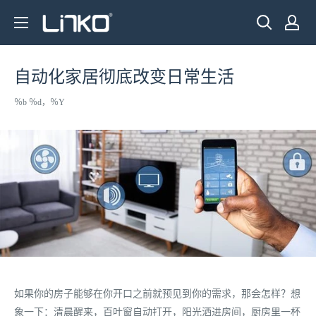
跳
LINKO
至
SMART
内
TECHNOLOGY
容
自动化家居彻底改变日常生活
LIMITED
％b ％d，％Y
如果你的房子能够在你开口之前就预见到你的需求，那会怎样？想
象一下：清晨醒来，百叶窗自动打开，阳光洒进房间，厨房里一杯