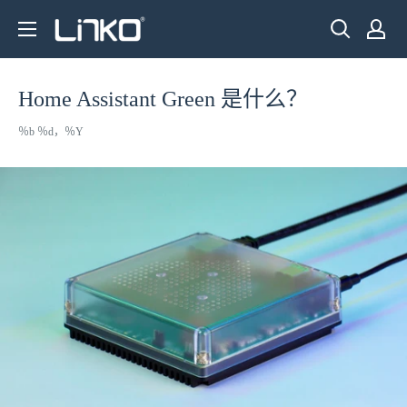
跳
LINKO
至
SMART
内
TECHNOLOGY
容
Home Assistant Green 是什么？
LIMITED
％b ％d，％Y