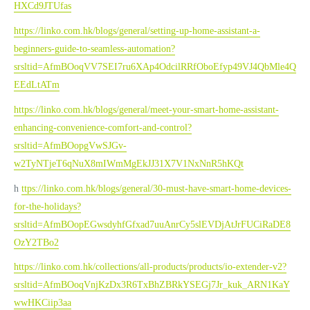
HXCd9JTUfas
https://linko.com.hk/blogs/general/setting-up-home-assistant-a-
beginners-guide-to-seamless-automation?
srsltid=AfmBOoqVV7SEI7ru6XAp4OdcilRRfOboEfyp49VJ4QbMle4Q
EEdLtATm
https://linko.com.hk/blogs/general/meet-your-smart-home-assistant-
enhancing-convenience-comfort-and-control?
srsltid=AfmBOopgVwSJGv-
w2TyNTjeT6qNuX8mIWmMgEkJJ31X7V1NxNnR5hKQt
h
ttps://linko.com.hk/blogs/general/30-must-have-smart-home-devices-
for-the-holidays?
srsltid=AfmBOopEGwsdyhfGfxad7uuAnrCy5slEVDjAtJrFUCiRaDE8
OzY2TBo2
https://linko.com.hk/collections/all-products/products/io-extender-v2?
srsltid=AfmBOoqVnjKzDx3R6TxBhZBRkYSEGj7Jr_kuk_ARN1KaY
wwHKCiip3aa