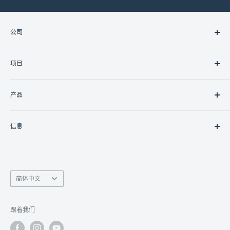
公司
关于我们
项目
联系我们
职业
住宅
产品
商业的
政府/非政府组织
灯光
信息
控制器
控制接口
南丰商业中心9楼15室
联网
香港九龙湾临乐街19号
监视
语
info@linko.com.hk
简体中文
言
数字显示
(+852) 3956 3349 /
9401 3777
对讲机
Whatsapp 即时查询
跟着我们