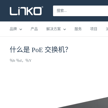
跳
LINKO
至
SMART
内
TECHNOLOGY
容
品牌
产品
解决方案
服务
项目
LIMITED
什么是 PoE 交换机？
％b ％d，％Y