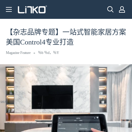
跳
LINKO
至
SMART
内
TECHNOLOGY
容
【杂志品牌专题】一站式智能家居方案
LIMITED
美国Control4专业打造
Magazine Feature
％b ％d，％Y