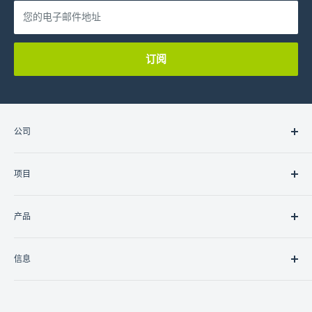
您的电子邮件地址
订阅
公司
关于我们
项目
联系我们
职业
住宅
产品
商业的
政府/非政府组织
灯光
信息
控制器
控制接口
南丰商业中心9楼15室
联网
香港九龙湾临乐街19号