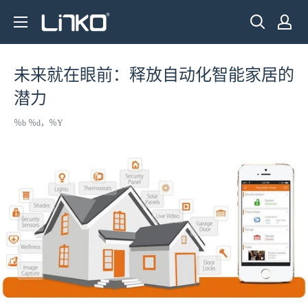
跳
LINKO
至
SMART
内
TECHNOLOGY
容
未来就在眼前：释放自动化智能家居的
LIMITED
潜力
％b ％d，％Y