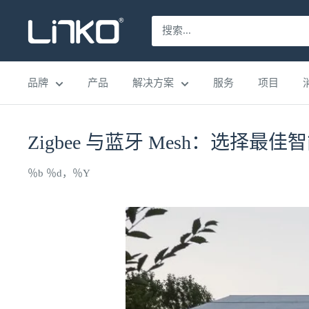
跳
LINKO
至
SMART
内
TECHNOLOGY
容
品牌
产品
解决方案
服务
项目
LIMITED
Zigbee 与蓝牙 Mesh：选择最
％b ％d，％Y