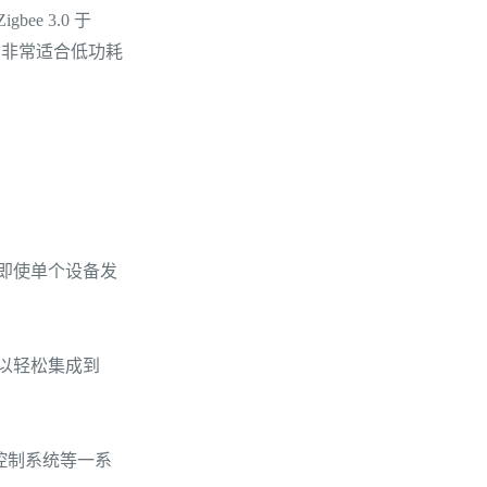
ee 3.0 于
输速率，非常适合低功耗
络即使单个设备发
可以轻松集成到
候控制系统等一系