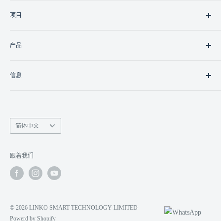
关于我们
项目
联系我们
职业
住宅
产品
商业的
政府/非政府组织
灯光
信息
控制器
控制接口
南丰商业中心9楼15室
联网
香港九龙湾临乐街19号
监视
语
info@linko.com.hk
简体中文
言
数字显示
(+852) 3956 3349 /
9401 3777
对讲机
Whatsapp 即时查询
跟着我们
© 2026 LINKO SMART TECHNOLOGY LIMITED
Powerd by Shopify