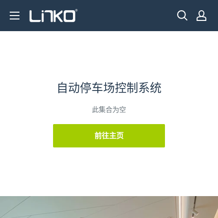
跳
LINKO
至
SMART
内
TECHNOLOGY
容
LIMITED
自动停车场控制系统
此集合为空
前往主页