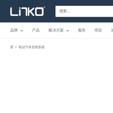
跳
LINKO
至
SMART
内
TECHNOLOGY
容
品牌
产品
解决方案
服务
项目
LIMITED
家
电动汽车充电系统