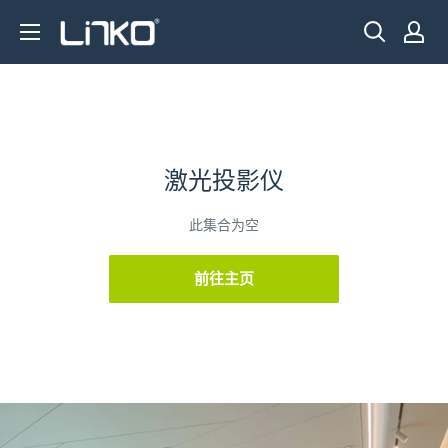
跳
LINKO
至
SMART
内
TECHNOLOGY
容
LIMITED
激光投影仪
此集合为空
前往主页