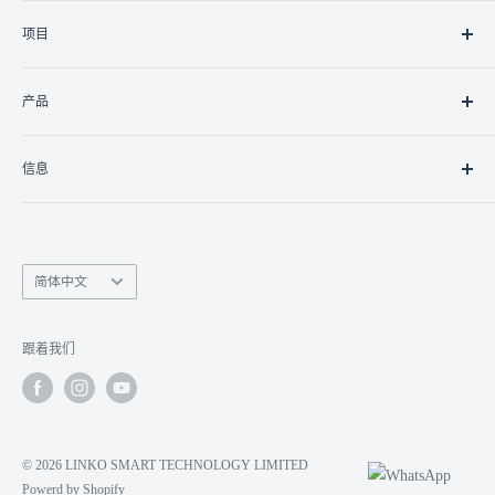
关于我们
项目
联系我们
职业
住宅
产品
商业的
政府/非政府组织
灯光
信息
控制器
控制接口
南丰商业中心9楼15室
联网
香港九龙湾临乐街19号
监视
语
info@linko.com.hk
简体中文
言
数字显示
(+852) 3956 3349 /
9401 3777
对讲机
Whatsapp 即时查询
跟着我们
© 2026 LINKO SMART TECHNOLOGY LIMITED
Powerd by Shopify